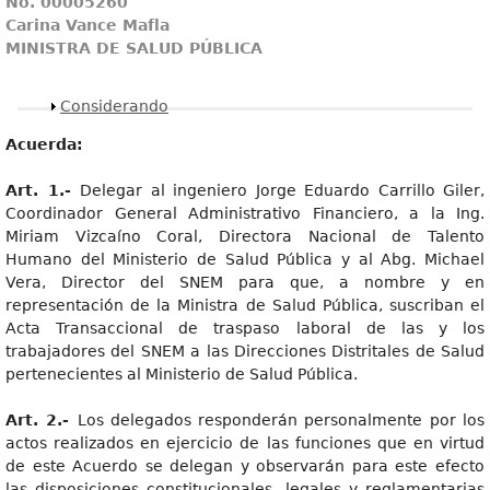
No. 00005260
Carina Vance Mafla
MINISTRA DE SALUD PÚBLICA
Mostrar
Considerando
Acuerda:
Art
. 1.-
Delegar al ingeniero Jorge Eduardo Carrillo Giler,
Coordinador General Administrativo Financiero, a la Ing.
Miriam Vizcaíno Coral, Directora Nacional de Talento
Humano del Ministerio de Salud Pública y al Abg. Michael
Vera, Director del SNEM para que, a nombre y en
representación de la Ministra de Salud Pública, suscriban el
Acta Transaccional de traspaso laboral de las y los
trabajadores del SNEM a las Direcciones Distritales de Salud
pertenecientes al Ministerio de Salud Pública.
Art
. 2.-
Los delegados responderán personalmente por los
actos realizados en ejercicio de las funciones que en virtud
de este Acuerdo se delegan y observarán para este efecto
las disposiciones constitucionales, legales y reglamentarias