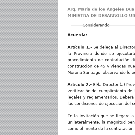
Arq. María de los Ángeles Dua
MINISTRA DE DESARROLLO UR
Mostrar
Considerando
Acuerda:
Artículo 1.-
Se delega al Directo
la Provincia donde se ejecutará
procedimiento de contratación dir
construcción de 45 viviendas nue
Morona Santiago; observando lo es
Artículo 2.-
El/la Director (a) Pr
verificación del cumplimiento de l
legales y reglamentarios. Deberá a
las condiciones de ejecución del c
En la invitación que se llegare a
unilateralmente, la magnitud pend
como el monto de la contratación 