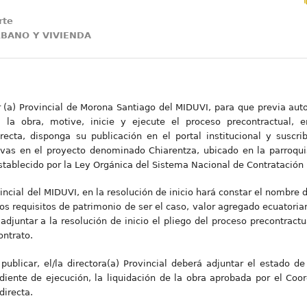
rte
BANO Y VIVIENDA
r (a) Provincial de Morona Santiago del MIDUVI, para que previa aut
 la obra, motive, inicie y ejecute el proceso precontractual, e
ecta, disponga su publicación en el portal institucional y suscrib
vas en el proyecto denominado Chiarentza, ubicado en la parroquia
tablecido por la Ley Orgánica del Sistema Nacional de Contratación
ovincial del MIDUVI, en la resolución de inicio hará constar el nombre 
os requisitos de patrimonio de ser el caso, valor agregado ecuatoria
djuntar a la resolución de inicio el pliego del proceso precontractu
ontrato.
 publicar, el/la directora(a) Provincial deberá adjuntar el estado d
iente de ejecución, la liquidación de la obra aprobada por el Coor
directa.