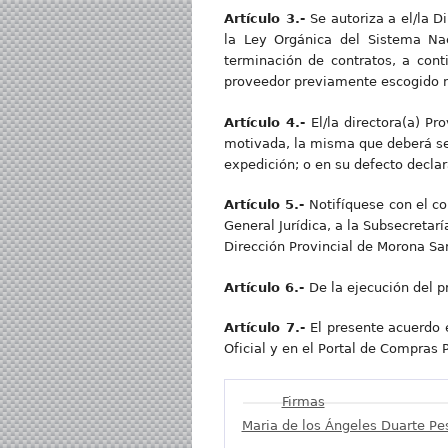
Artículo 3.-
Se autoriza a el/la 
la Ley Orgánica del Sistema Nac
terminación de contratos, a cont
proveedor previamente escogido n
Artículo 4.-
El/la directora(a) P
motivada, la misma que deberá ser 
expedición; o en su defecto declar
Artículo 5.-
Notifíquese con el co
General Jurídica, a la Subsecretar
Dirección Provincial de Morona San
Artículo 6.-
De la ejecución del p
Artículo 7.-
El presente acuerdo e
Oficial y en el Portal de Compras 
Mostrar
Firmas
Maria de los Ángeles Duarte Pe