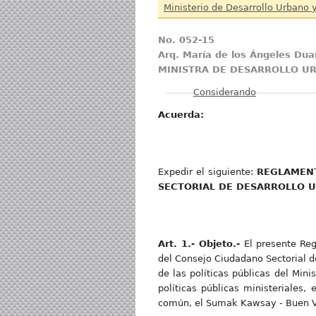
Ministerio de Desarrollo Urbano 
No
. 052-15
A
r
q
. María de los Ángeles Du
MINISTRA DE DESARROLLO UR
Mostrar
Considerando
Acuerda:
Expedir el siguiente:
REGLAME
SECTORIAL DE DESARROLLO U
Art
. 1.- Objeto.-
El presente Re
del Consejo Ciudadano Sectorial d
de las políticas públicas del Min
políticas públicas ministeriales,
común, el Sumak Kawsay - Buen Vi