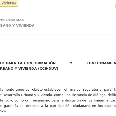
y Vivienda
arte Pesantes
BANO Y VIVIENDA
NTO PARA LA CONFORMACIÓN Y FUNCIONAMIENTO 
RBANO Y VIVIENDA (CCS-DUV)
glamento tiene por objeto establecer el marco regulatorio para 
e Desarrollo Urbano y Vivienda, como una instancia de diálogo, deli
isterio; y, como un mecanismo para la discusión de los lineamiento
 en garantía del derecho a la participación ciudadana en los asunto
vir.