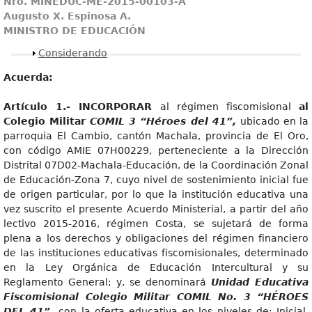
N
r
o
. MINEDUC-ME-2015-00103-A
August
o X. Espinosa A.
MINISTRO DE EDUCACIÓN
Mostrar
Considerando
Acuerda:
Artícul
o 1.- INCORPORAR
al régimen fiscomisional
al
Colegio Militar
COMIL 3 “Héroes del 41”,
ubicado en la
parroquia El Cambio, cantón Machala, provincia de El Oro,
con código AMIE 07H00229, perteneciente a la Dirección
Distrital 07D02-Machala-Educación, de la Coordinación Zonal
de Educación-Zona 7, cuyo nivel de sostenimiento inicial fue
de origen particular, por lo que la institución educativa una
vez suscrito el presente Acuerdo Ministerial, a partir del año
lectivo 2015-2016, régimen Costa, se sujetará de forma
plena a los derechos y obligaciones del régimen financiero
de las instituciones educativas fiscomisionales, determinado
en la Ley Orgánica de Educación Intercultural y su
Reglamento General; y, se denominará
Unidad Educativa
Fiscomisional Colegio Militar COMIL No.
3 “HÉROES
DEL 41”,
con la oferta educativa en los niveles de: Inicial,