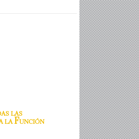
as las
a la Función