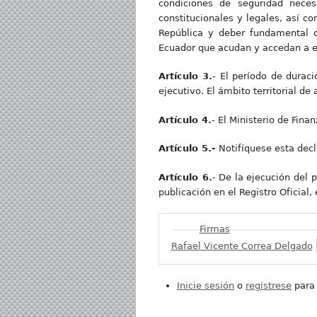
condiciones de seguridad neces
constitucionales y legales, así c
República y deber fundamental d
Ecuador que acudan y accedan a es
Artículo 3.
- El período de durac
ejecutivo. El ámbito territorial d
Artículo 4.
- El Ministerio de Fina
Artículo 5.-
Notifíquese esta decl
Artículo 6.
- De la ejecución del 
publicación en el Registro Oficial,
Mostrar
Firmas
Rafael Vicente Correa Delgado
Inicie sesión
o
regístrese
para