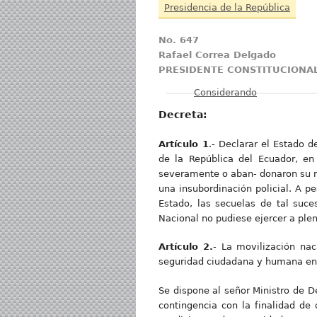
Presidencia de la República
No. 647
Rafael Correa Delgado
PRESIDENTE CONSTITUCIONAL
Mostrar
Considerando
Decreta:
Artículo 1
.- Declarar el Estado 
de la República del Ecuador, en
severamente o aban- donaron su mi
una insubordinación policial. A p
Estado, las secuelas de tal suc
Nacional no pudiese ejercer a pleni
Artículo 2.
- La movilización nac
seguridad ciudadana y humana en t
Se dispone al señor Ministro de 
contingencia con la finalidad de