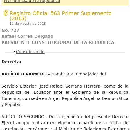
Presidencia de la República
Registro Oficial 563 Primer Suplemento
(2015)
12 de Agosto de 2015
No. 727
Rafael Correa Delgado
PRESIDENTE CONSTITUCIONAL DE LA REPÚBLICA
Mostrar
Considerando
Dec
r
eta:
A
R
TÍCUL
O PRIMERO.-
Nombrar al Embajador del
Servicio Exterior, José Rafael Serrano Herrera, como de la
República del Ecuador ante el Gobierno de la República
Tunecina, con sede en Argel, República Argelina Democrática
y Popular.
ARTÍCULO SEGUNDO.- De la ejecución del presente Decreto
Ejecutivo que entrará en vigencia a partir de la fecha de
suscripción, encárguese al Ministro de Relaciones Exteriores