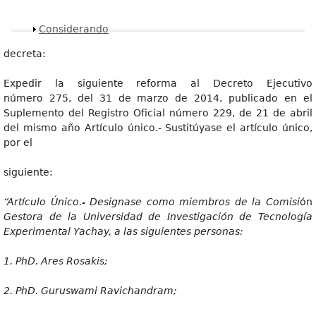
Mostrar
Considerando
decreta:
Expedir la siguiente reforma al Decreto Ejecutivo
número 275, del 31 de marzo de 2014, publicado en el
Suplemento del Registro Oficial número 229, de 21 de abril
del mismo año Artículo único.- Sustitúyase el artículo único,
por el
siguiente:
“Artícul
o Único.-
Designas
e como miembros de la Comisi
ón
Gestora de la Universidad de Investigación de Tecnología
Experimental Yachay, a las siguientes personas:
1
.
PhD
. Ares Rosakis;
2
. PhD. Guruswami Ravichandram;