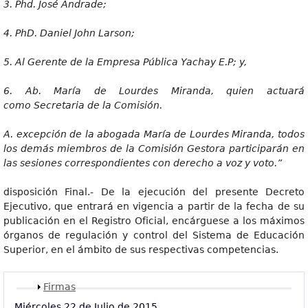
3
. Phd. José Andrade;
4
. PhD. Daniel John Larson;
5
. Al Gerente de la Empresa Pública Yachay E.P; y,
6
. Ab. María de Lourdes Miranda, quien actuará
como Secr
etari
a de la Comisión.
A
. excepción de la abogada María de Lourdes Miranda, todos
los demás miembros de la Comisión Gestora participarán en
las sesiones correspondientes con derecho a voz y voto.”
disposición Final.- De la ejecución del presente Decreto
Ejecutivo, que entrará en vigencia a partir de la fecha de su
publicación en el Registro Oficial, encárguese a los máximos
órganos de regulación y control del Sistema de Educación
Superior, en el ámbito de sus respectivas competencias.
Mostrar
Firmas
Miércoles 22 de Julio de 2015