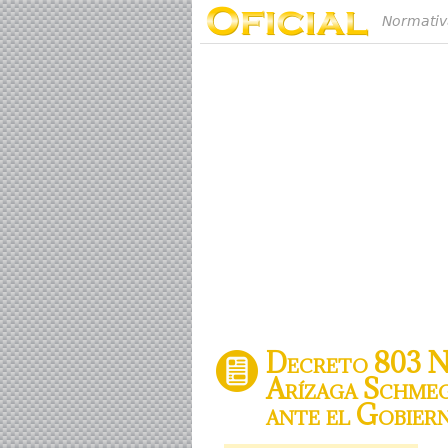
Normativ
Decreto 803 Nó
Arízaga Schmeg
ante el Gobier