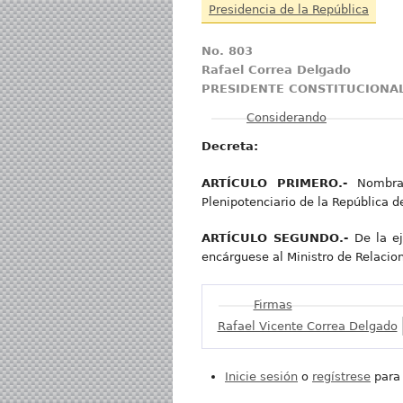
Presidencia de la República
No. 803
Rafael Correa Delgado
PRESIDENTE CONSTITUCIONAL
Mostrar
Considerando
Dec
r
eta:
A
R
TÍCUL
O PRIMERO.-
Nombra
Plenipotenciario de la República 
A
R
TÍCUL
O SEGUNDO.-
De la e
encárguese al Ministro de Relacio
Mostrar
Firmas
Rafael Vicente Correa Delgado
Inicie sesión
o
regístrese
para