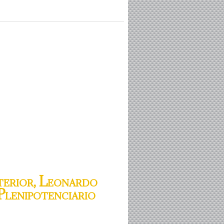
terior, Leonardo
Plenipotenciario