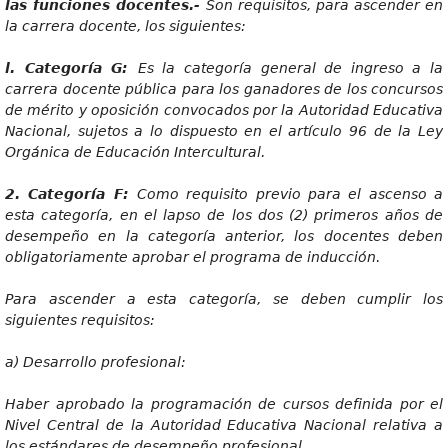
las funciones docentes.-
So
n requisitos, para ascender en
la carrera docente, los siguientes:
l
. Categoría G:
E
s la categoría general de ingreso a la
carrera docente pública para los ganadores de los concursos
de mérito y oposición convocados por la Autoridad Educativa
Nacional, sujetos a lo dispuesto en el artículo 96 de la Ley
Orgánica de Educación Intercultural.
2
. Categoría F:
Com
o requisito previo para el ascenso a
esta categoría, en el lapso de los dos (2) primeros años de
desempeño en la categoría anterior, los docentes deben
obligatoriamente aprobar el programa de inducción.
Par
a ascender a esta categoría, se deben cumplir los
siguientes requisitos:
a) Desar
r
ollo
p
r
ofesional:
Habe
r aprobado la programación de cursos definida por el
Nivel Central de la Autoridad Educativa Nacional relativa a
los estándares de desempeño profesional.