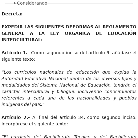
Mostrar
Considerando
Dec
r
eta:
EXPEDI
R LAS SIGUIENTES REFORMAS AL REGLAMENTO
GENERAL A LA LEY ORGÁNICA DE EDUCACIÓN
INTERCULTURAL:
Artícul
o 1.-
Como segundo inciso del artículo 9, añádase el
siguiente texto:
“Lo
s currículos nacionales de educación que expida la
Autoridad Educativa Nacional dentro de los diversos tipos y
modalidades del Sistema Nacional de Educación, tendrán el
carácter intercultural y bilingüe, incluyendo conocimientos
referentes a cada una de las nacionalidades y pueblos
indígenas del país.”
Artícul
o 2.-
Al final del artículo 34, como segundo inciso,
incorpórese el siguiente texto:
“E
l currículo del Bachillerato Técnico y del Bachillerato