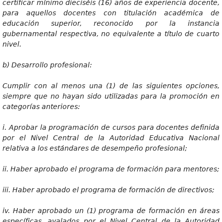
certificar mínimo dieciséis (16) años de experiencia docente,
para aquellos docentes con titulación académica de
educación superior, reconocido por la instancia
gubernamental respectiva, no equivalente a título de cuarto
nivel.
b) Desar
r
ollo
p
r
ofesional:
Cumpli
r con al menos una (1) de las siguientes opciones,
siempre que no hayan sido utilizadas para la promoción en
categorías anteriores:
i
. Aprobar la programación de cursos para docentes definida
por el Nivel Central de la Autoridad Educativa Nacional
relativa a los estándares de desempeño profesional;
ii
. Haber aprobado el programa de formación para mentores;
iii
. Haber aprobado el programa de formación de directivos;
i
v
. Haber aprobado un (1) programa de formación en áreas
específicas, avalados por el Nivel Central de la Autoridad