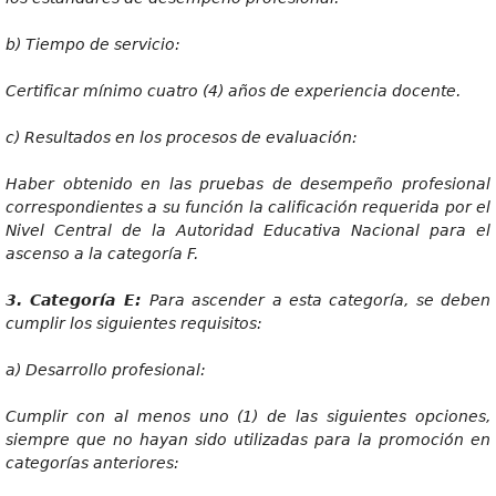
b)
T
iempo
de
servicio:
Certi
ficar mínimo cuatro (4) años de experiencia docente.
c)
Resultados en los procesos de evaluación:
Habe
r obtenido en las pruebas de desempeño profesional
correspondientes a su función la calificación requerida por el
Nivel Central de la Autoridad Educativa Nacional para el
ascenso a la categoría F.
3
. Categoría E:
Par
a ascender a esta categoría, se deben
cumplir los siguientes requisitos:
a) Desar
r
ollo
p
r
ofesional:
Cumpli
r con al menos uno (1) de las siguientes opciones,
siempre que no hayan sido utilizadas para la promoción en
categorías anteriores: