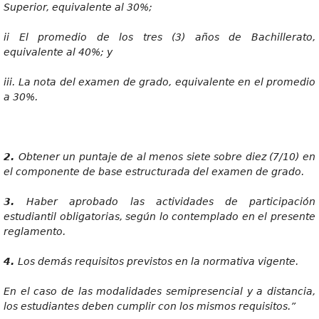
Superio
r
, equivalente al 30%;
i
i El promedio de los tres (3) años de Bachillerato,
equivalente al 40%; y
iii
. La nota del examen de grado, equivalente en el promedio
a 30%.
2
.
Obtene
r un puntaje de al menos siete sobre diez (7/10) en
el componente de base estructurada del examen de grado.
3
.
Habe
r aprobado las actividades de participación
estudiantil obligatorias, según lo contemplado en el presente
reglamento.
4
.
Lo
s demás requisitos previstos en la normativa vigente.
E
n el caso de las modalidades semipresencial y a distancia,
los estudiantes deben cumplir con los mismos requisitos.”