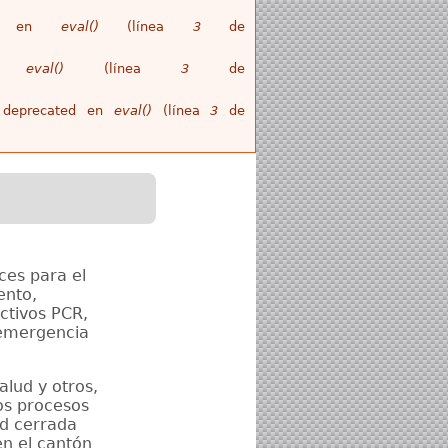
ull en
eval()
(línea
3
de
en
eval()
(línea
3
de
is deprecated en
eval()
(línea
3
de
ces para el
ento,
ctivos PCR,
 emergencia
alud y otros,
os procesos
ad cerrada
en el cantón