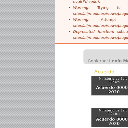
eval()'d code
).
Warning
: Trying to 
sites/all/modules/views/plug
Warning
: Attempt
sites/all/modules/views/plug
Deprecated function
: subst
sites/all/modules/views/plug
Gobierno:
Lenín M
Acuerdo
Ministerio de Salu
Pública
Acuerdo 0000
2020
Ministerio de Salu
Pública
Acuerdo 0000
2020