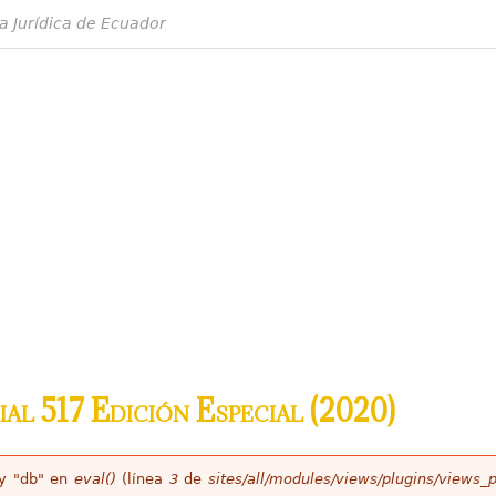
a Jurídica de Ecuador
ial 517 Edición Especial (2020)
ey "db" en
eval()
(línea
3
de
sites/all/modules/views/plugins/views_