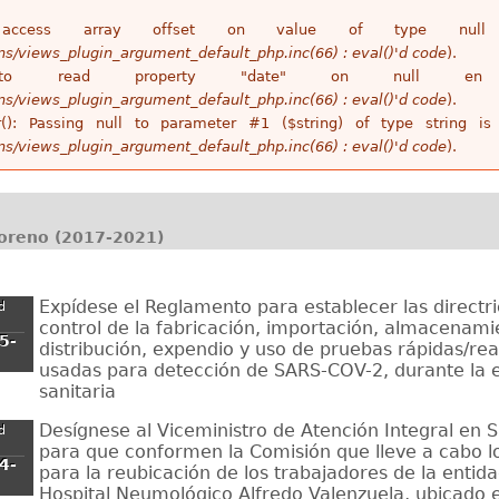
access array offset on value of type n
ins/views_plugin_argument_default_php.inc(66) : eval()'d code
).
 to read property "date" on null 
ins/views_plugin_argument_default_php.inc(66) : eval()'d code
).
r(): Passing null to parameter #1 ($string) of type string 
ins/views_plugin_argument_default_php.inc(66) : eval()'d code
).
oreno (2017-2021)
Expídese el Reglamento para establecer las directri
d
control de la fabricación, importación, almacenami
5-
distribución, expendio y uso de pruebas rápidas/rea
usadas para detección de SARS-COV-2, durante la
sanitaria
Desígnese al Viceministro de Atención Integral en S
d
para que conformen la Comisión que lleve a cabo l
4-
para la reubicación de los trabajadores de la entid
Hospital Neumológico Alfredo Valenzuela, ubicado 