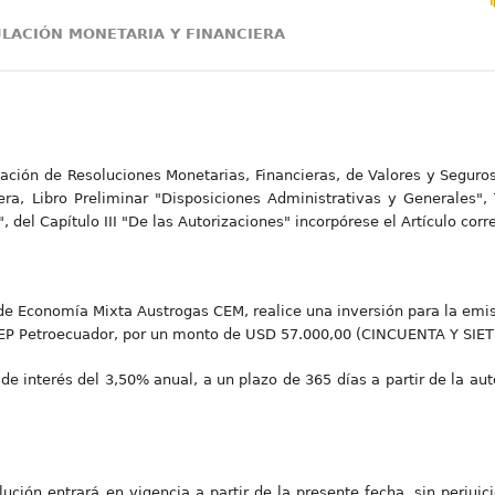
ULACIÓN MONETARIA Y FINANCIERA
cación de Resoluciones Monetarias, Financieras, de Valores y Seguros
ra, Libro Preliminar "Disposiciones Administrativas y Generales", T
, del Capítulo III "De las Autorizaciones" incorpórese el Artículo cor
a de Economía Mixta Austrogas CEM, realice una inversión para la emi
de EP Petroecuador, por un monto de USD 57.000,00 (CINCUENTA Y S
 interés del 3,50% anual, a un plazo de 365 días a partir de la aut
lución entrará en vigencia a partir de la presente fecha, sin perjuic