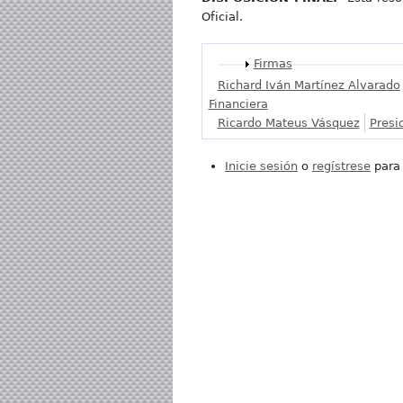
Oficial.
Mostrar
Firmas
Richard Iván Martínez Alvarado
Financiera
Ricardo Mateus Vásquez
Presi
Inicie sesión
o
regístrese
para