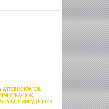
atribución de
ministración
s a los servidores