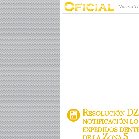
Normativ
Resolución DZ
notificación lo
expedidos dentr
de la Zona 5