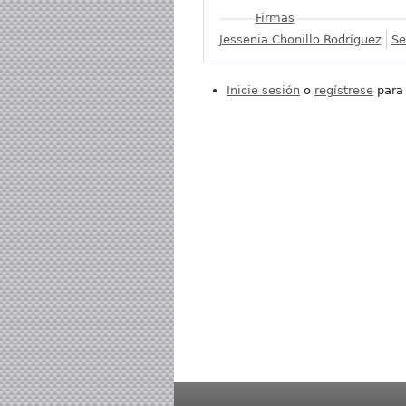
Mostrar
Firmas
Jessenia Chonillo Rodríguez
Se
Inicie sesión
o
regístrese
para