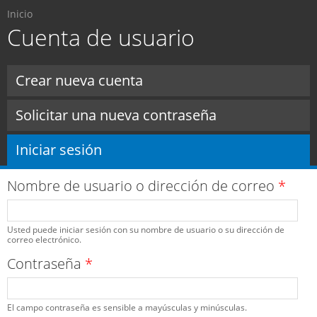
Usted está aquí
Pasar al
Inicio
contenido
Cuenta de usuario
principal
Solapas principales
Crear nueva cuenta
Solicitar una nueva contraseña
Iniciar sesión
(solapa activa)
Nombre de usuario o dirección de correo
*
Usted puede iniciar sesión con su nombre de usuario o su dirección de
correo electrónico.
Contraseña
*
El campo contraseña es sensible a mayúsculas y minúsculas.