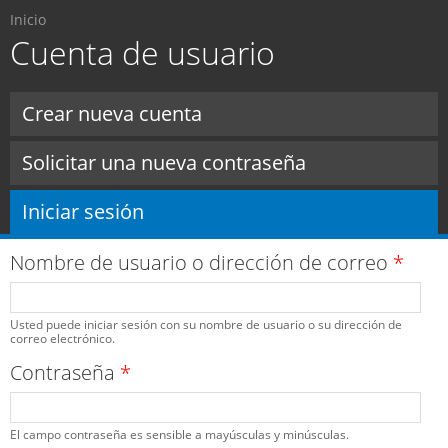
Usted está aquí
Pasar al
Inicio
contenido
Cuenta de usuario
principal
Solapas principales
Crear nueva cuenta
Solicitar una nueva contraseña
Iniciar sesión
(solapa activa)
Nombre de usuario o dirección de correo
*
Usted puede iniciar sesión con su nombre de usuario o su dirección de
correo electrónico.
Contraseña
*
El campo contraseña es sensible a mayúsculas y minúsculas.