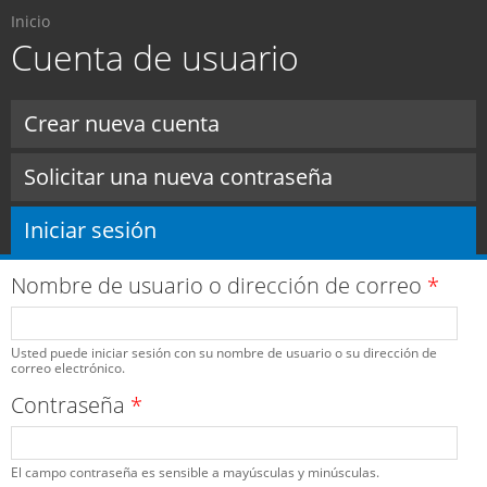
Usted está aquí
Pasar al
Inicio
contenido
Cuenta de usuario
principal
Solapas principales
Crear nueva cuenta
Solicitar una nueva contraseña
Iniciar sesión
(solapa activa)
Nombre de usuario o dirección de correo
*
Usted puede iniciar sesión con su nombre de usuario o su dirección de
correo electrónico.
Contraseña
*
El campo contraseña es sensible a mayúsculas y minúsculas.