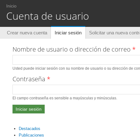
Usted está aquí
Inicio
Cuenta de usuario
Solapas principales
Crear nueva cuenta
Iniciar sesión
(solapa activa)
Solicitar una nueva cont
Nombre de usuario o dirección de correo
*
Usted puede iniciar sesión con su nombre de usuario o su dirección de corr
Contraseña
*
El campo contraseña es sensible a mayúsculas y minúsculas.
Destacados
Publicaciones