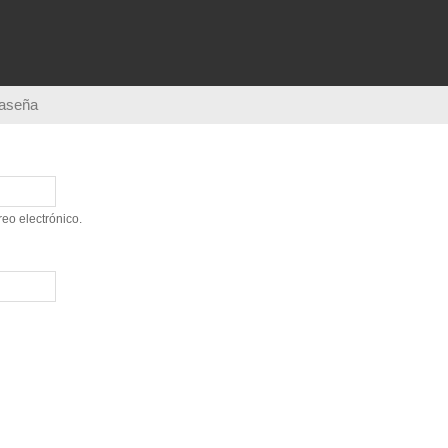
Pasar al
contenido
principal
raseña
eo electrónico.