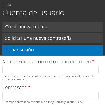
Usted está aquí
Pasar al
Inicio
contenido
Cuenta de usuario
principal
Solapas principales
Crear nueva cuenta
Solicitar una nueva contraseña
Iniciar sesión
(solapa activa)
Nombre de usuario o dirección de correo
*
Usted puede iniciar sesión con su nombre de usuario o su dirección de
correo electrónico.
Contraseña
*
El campo contraseña es sensible a mayúsculas y minúsculas.