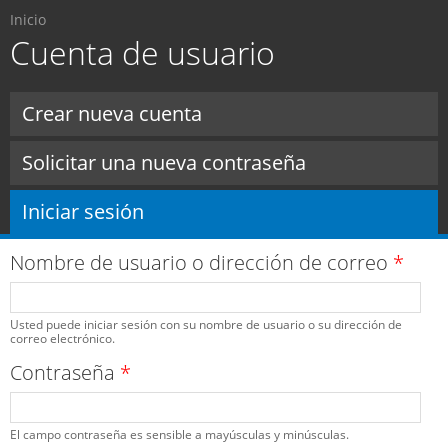
Usted está aquí
Pasar al
Inicio
contenido
Cuenta de usuario
principal
Solapas principales
Crear nueva cuenta
Solicitar una nueva contraseña
Iniciar sesión
(solapa activa)
Nombre de usuario o dirección de correo
*
Usted puede iniciar sesión con su nombre de usuario o su dirección de
correo electrónico.
Contraseña
*
El campo contraseña es sensible a mayúsculas y minúsculas.