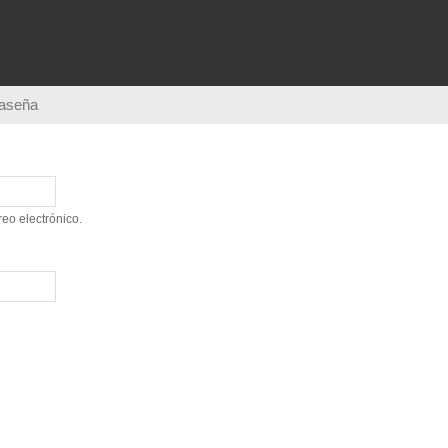
Pasar al
contenido
principal
raseña
eo electrónico.