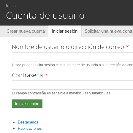
Usted está aquí
Inicio
Cuenta de usuario
Solapas principales
Crear nueva cuenta
Iniciar sesión
(solapa activa)
Solicitar una nueva cont
Nombre de usuario o dirección de correo
*
Usted puede iniciar sesión con su nombre de usuario o su dirección de corr
Contraseña
*
El campo contraseña es sensible a mayúsculas y minúsculas.
Destacados
Publicaciones