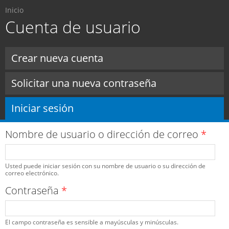
Usted está aquí
Pasar al
Inicio
contenido
Cuenta de usuario
principal
Solapas principales
Crear nueva cuenta
Solicitar una nueva contraseña
Iniciar sesión
(solapa activa)
Nombre de usuario o dirección de correo
*
Usted puede iniciar sesión con su nombre de usuario o su dirección de
correo electrónico.
Contraseña
*
El campo contraseña es sensible a mayúsculas y minúsculas.