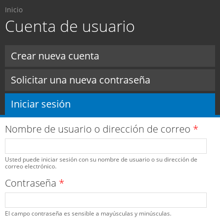
Usted está aquí
Pasar al
Inicio
contenido
Cuenta de usuario
principal
Solapas principales
Crear nueva cuenta
Solicitar una nueva contraseña
Iniciar sesión
(solapa activa)
Nombre de usuario o dirección de correo
*
Usted puede iniciar sesión con su nombre de usuario o su dirección de
correo electrónico.
Contraseña
*
El campo contraseña es sensible a mayúsculas y minúsculas.