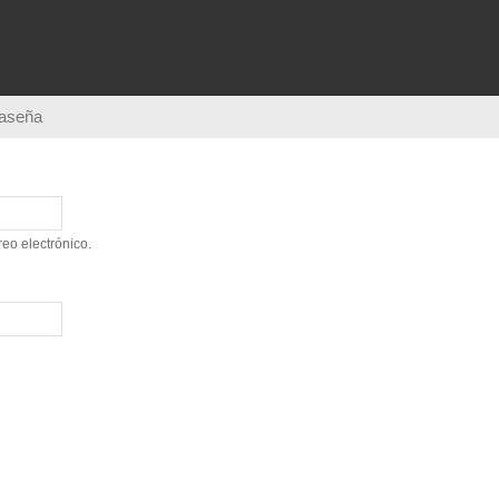
Pasar al
contenido
principal
raseña
eo electrónico.