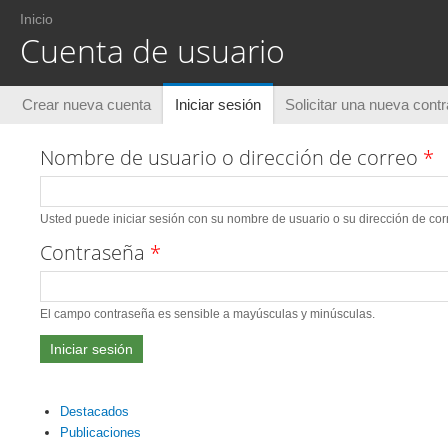
Usted está aquí
Inicio
Cuenta de usuario
Solapas principales
Crear nueva cuenta
Iniciar sesión
(solapa activa)
Solicitar una nueva cont
Nombre de usuario o dirección de correo
*
Usted puede iniciar sesión con su nombre de usuario o su dirección de corr
Contraseña
*
El campo contraseña es sensible a mayúsculas y minúsculas.
Destacados
Publicaciones