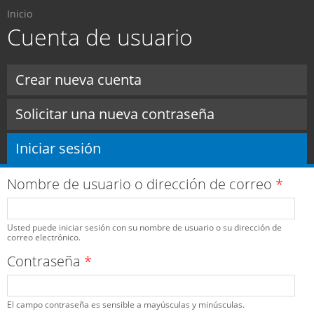
Usted está aquí
Pasar al
Inicio
contenido
Cuenta de usuario
principal
Solapas principales
Crear nueva cuenta
Solicitar una nueva contraseña
Iniciar sesión
(solapa activa)
Nombre de usuario o dirección de correo
*
Usted puede iniciar sesión con su nombre de usuario o su dirección de
correo electrónico.
Contraseña
*
El campo contraseña es sensible a mayúsculas y minúsculas.