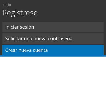
Usted está aquí
Pasar al
Inicio
contenido
Regístrese
principal
Solapas principales
Iniciar sesión
Solicitar una nueva contraseña
Crear nueva cuenta
(solapa activa)