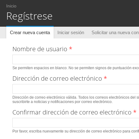
Usted está aquí
Inicio
Regístrese
Solapas principales
Crear nueva cuenta
(solapa activa)
Iniciar sesión
Solicitar una nueva co
Nombre de usuario
*
Se permiten espacios en blanco. No se permiten signos de puntuación excep
Dirección de correo electrónico
*
Dirección de correo electrónico válida. Todos los correos electrónicos del 
suscribirte a noticias y notificaciones por correo electrónico.
Confirmar dirección de correo electrónico
*
Por favor, escriba nuevamente su dirección de correo electrónico para conf