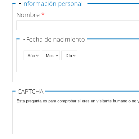
Ocultar
Información personal
Nombre
*
Fecha de nacimiento
Año
Mes
Día
Pestañas verticales
CAPTCHA
Esta pregunta es para comprobar si eres un visitante humano o no y