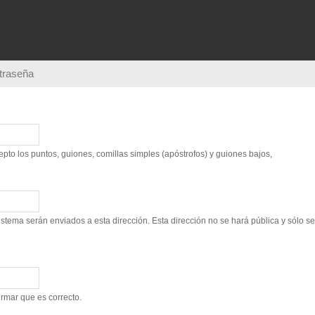
Pasar al
contenido
principal
ntraseña
to los puntos, guiones, comillas simples (apóstrofos) y guiones bajos,
sistema serán enviados a esta dirección. Esta dirección no se hará pública y sólo s
irmar que es correcto.