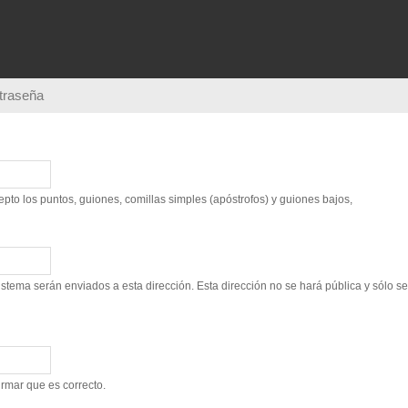
Pasar al
contenido
principal
ntraseña
to los puntos, guiones, comillas simples (apóstrofos) y guiones bajos,
sistema serán enviados a esta dirección. Esta dirección no se hará pública y sólo s
irmar que es correcto.