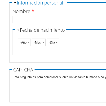
Ocultar
Información personal
Nombre
*
Fecha de nacimiento
Año
Mes
Día
Pestañas verticales
CAPTCHA
Esta pregunta es para comprobar si eres un visitante humano o no y