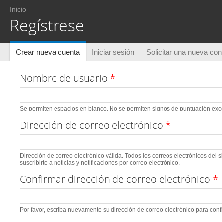
Usted está aquí
Inicio
Regístrese
Solapas principales
Crear nueva cuenta
(solapa activa)
Iniciar sesión
Solicitar una nueva co
Nombre de usuario
*
Se permiten espacios en blanco. No se permiten signos de puntuación excep
Dirección de correo electrónico
*
Dirección de correo electrónico válida. Todos los correos electrónicos del 
suscribirte a noticias y notificaciones por correo electrónico.
Confirmar dirección de correo electrónico
*
Por favor, escriba nuevamente su dirección de correo electrónico para conf