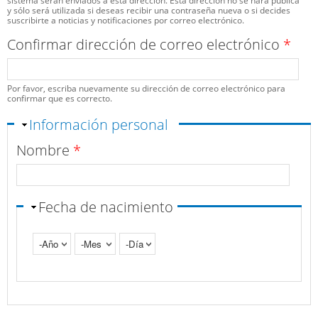
sistema serán enviados a esta dirección. Esta dirección no se hará pública
y sólo será utilizada si deseas recibir una contraseña nueva o si decides
suscribirte a noticias y notificaciones por correo electrónico.
Confirmar dirección de correo electrónico
*
Por favor, escriba nuevamente su dirección de correo electrónico para
confirmar que es correcto.
Ocultar
Información personal
Nombre
*
Fecha de nacimiento
Año
Mes
Día