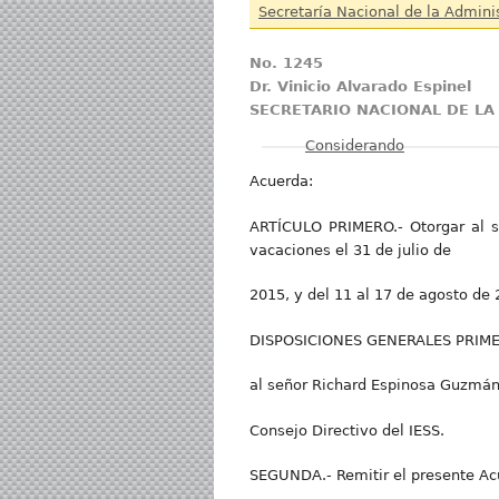
Secretaría Nacional de la Admini
No. 1245
Dr. Vinicio Alvarado Espinel
SECRETARIO NACIONAL DE LA
Mostrar
Considerando
Acuerda:
ARTÍCULO PRIMERO.- Otorgar al se
vacaciones el 31 de julio de
2015, y del 11 al 17 de agosto de 
DISPOSICIONES GENERALES PRIMERA.
al señor Richard Espinosa Guzmán 
Consejo Directivo del IESS.
SEGUNDA.- Remitir el presente Acue