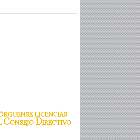
órguense licencias
l Consejo Directivo