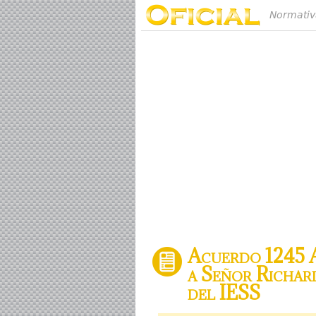
Normativ
Acuerdo 1245 Au
a Señor Richar
del IESS