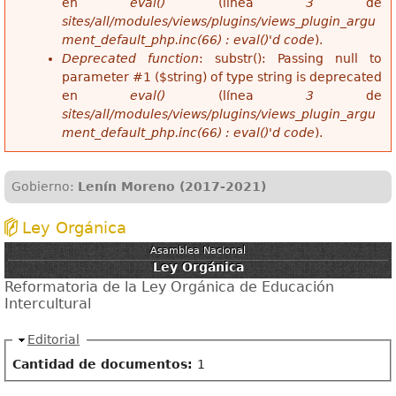
en
eval()
(línea
3
de
sites/all/modules/views/plugins/views_plugin_argu
ment_default_php.inc(66) : eval()'d code
).
Deprecated function
: substr(): Passing null to
parameter #1 ($string) of type string is deprecated
en
eval()
(línea
3
de
sites/all/modules/views/plugins/views_plugin_argu
ment_default_php.inc(66) : eval()'d code
).
Gobierno:
Lenín Moreno (2017-2021)
Ley Orgánica
Asamblea Nacional
Ley Orgánica
Reformatoria de la Ley Orgánica de Educación
Intercultural
Ocultar
Editorial
Cantidad de documentos:
1