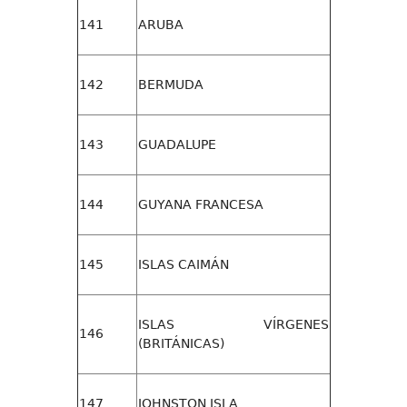
141
ARUBA
142
BERMUDA
143
GUADALUPE
144
GUYANA FRANCESA
145
ISLAS CAIMÁN
ISLAS VÍRGENES
146
(BRITÁNICAS)
147
JOHNSTON ISLA