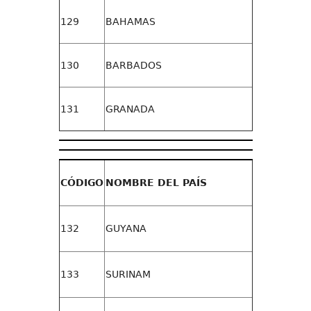
129
BAHAMAS
130
BARBADOS
131
GRANADA
CÓDIGO
N
O
M
B
R
E DEL PAÍS
132
GUYANA
133
SURINAM