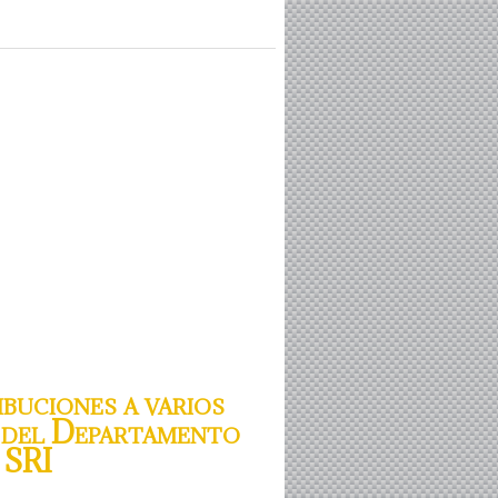
uciones a varios
o del Departamento
 SRI