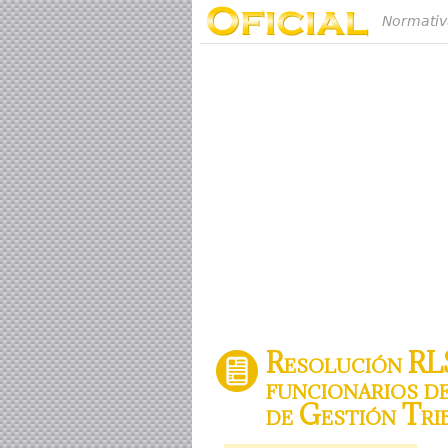
Normativ
Resolución RL
funcionarios d
de Gestión Trib