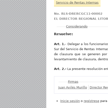
Servicio de Rentas Internas
No. RLS-DRERCGC11-00002
EL DIRECTOR REGIONAL LITOR
Mostrar
Considerando
Resuelve:
Art. 1.
- Delegar a los funcionario
Sur del Servicio de Rentas Interna
de clausura que se generen por 
levantamiento de clausura, dentr
Art. 2.-
La presente resolución entr
Mostrar
Firmas
Juan Avilés Murillo
Director Reg
Inicie sesión
o
regístrese
para