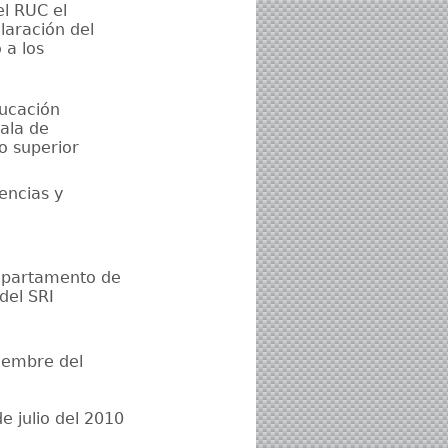
el RUC el
laración del
 a los
ducación
cala de
o superior
encias y
Departamento de
del SRI
tiembre del
 julio del 2010