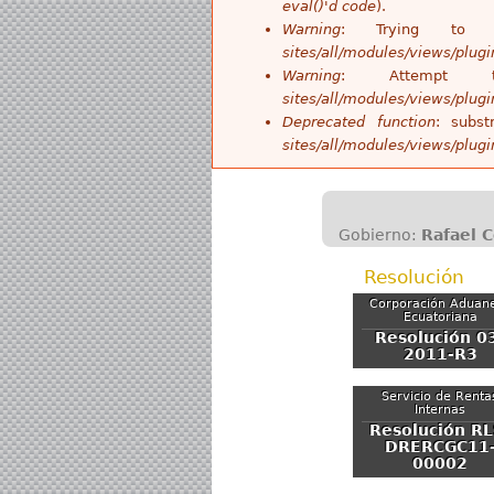
eval()'d code
).
Warning
: Trying to 
sites/all/modules/views/plug
Warning
: Attempt
sites/all/modules/views/plug
Deprecated function
: subst
sites/all/modules/views/plug
Gobierno:
Rafael 
Resolución
Corporación Aduan
Ecuatoriana
Resolución 0
2011-R3
Servicio de Renta
Internas
Resolución RL
DRERCGC11
00002