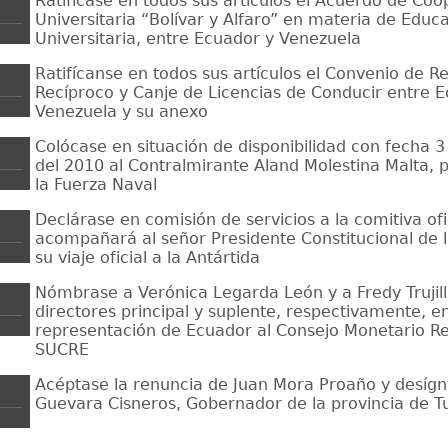
Ratifícase en todos sus artículos el Acuerdo de Co
Universitaria “Bolívar y Alfaro” en materia de Educ
0
Universitaria, entre Ecuador y Venezuela
Ratifícanse en todos sus artículos el Convenio de 
Recíproco y Canje de Licencias de Conducir entre 
6
Venezuela y su anexo
Colócase en situación de disponibilidad con fecha 
del 2010 al Contralmirante Aland Molestina Malta, 
1
la Fuerza Naval
Declárase en comisión de servicios a la comitiva ofi
acompañará al señor Presidente Constitucional de 
2
su viaje oficial a la Antártida
Nómbrase a Verónica Legarda León y a Fredy Trujil
directores principal y suplente, respectivamente, e
3
representación de Ecuador al Consejo Monetario Re
SUCRE
Acéptase la renuncia de Juan Mora Proaño y desígn
Guevara Cisneros, Gobernador de la provincia de 
4