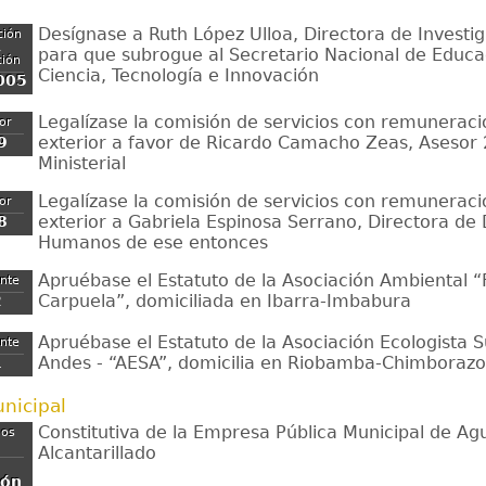
Desígnase a Ruth López Ulloa, Directora de Investiga
ción
,
para que subrogue al Secretario Nacional de Educa
ción
Ciencia, Tecnología e Innovación
005
Legalízase la comisión de servicios con remuneració
ior
exterior a favor de Ricardo Camacho Zeas, Asesor
9
Ministerial
Legalízase la comisión de servicios con remuneració
ior
exterior a Gabriela Espinosa Serrano, Directora de
8
Humanos de ese entonces
Apruébase el Estatuto de la Asociación Ambiental “
ente
Carpuela”, domiciliada en Ibarra-Imbabura
2
Apruébase el Estatuto de la Asociación Ecologista S
ente
Andes - “AESA”, domicilia en Riobamba-Chimborazo
1
nicipal
Constitutiva de la Empresa Pública Municipal de Ag
mos
Alcantarillado
tón