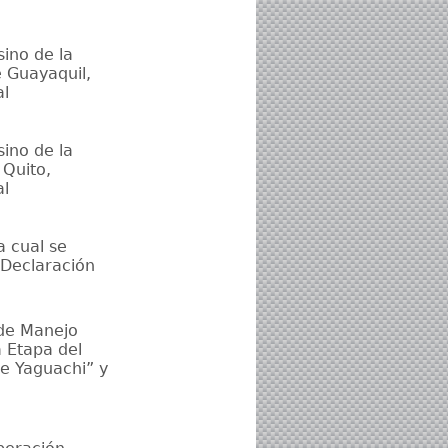
sino de la
e Guayaquil,
al
sino de la
 Quito,
al
 cual se
 Declaración
 de Manejo
 Etapa del
de Yaguachi” y