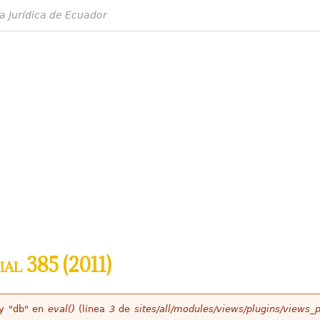
a Jurídica de Ecuador
ial 385 (2011)
ey "db" en
eval()
(línea
3
de
sites/all/modules/views/plugins/views_