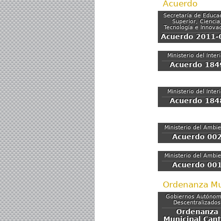
Acuerdo
Secretaría de Educa
Superior, Ciencia
Tecnología e Innova
Acuerdo 2011-
Ministerio del Inter
Acuerdo 184
Ministerio del Inter
Acuerdo 184
Ministerio del Ambi
Acuerdo 00
Ministerio del Ambi
Acuerdo 00
Ordenanza Mu
Gobiernos Autóno
Descentralizados
Ordenanza
Municipal Can