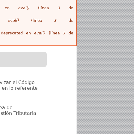
ull en
eval()
(línea
3
de
en
eval()
(línea
3
de
is deprecated en
eval()
(línea
3
de
vizar el Código
 en lo referente
rea de
tión Tributaria