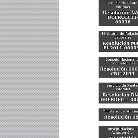
Servicio de Renta
Internas
Resolución NA
DGERCGC11
00036
Ministerio de Relaci
Laborales
Resolución MR
FI-2011-0000
Consejo Nacional 
Competencias
Resolución 000
CNC-2011
Servicio de Renta
Internas
Resolución RN
DRERDFI11-00
Ministerio del Ambi
Resolución 0
Consejo Nacional 
Aviación Civil