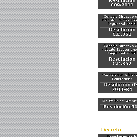
Resolución
009/2011
Consejo Directivo d
Instituto Ecuatorian
Seguridad Social
Resolución
C.D.351
Consejo Directivo d
Instituto Ecuatorian
Seguridad Social
Resolución
C.D.352
Corporación Aduan
Ecuatoriana
Resolución 0
2011-R4
Ministerio del Ambi
Resolución 5
Decreto