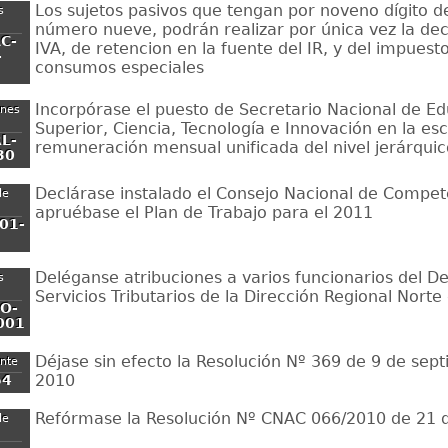
Los sujetos pasivos que tengan por noveno dígito d
s
número nueve, podrán realizar por única vez la dec
C-
IVA, de retencion en la fuente del IR, y del impuesto
-
consumos especiales
Incorpórase el puesto de Secretario Nacional de E
ones
Superior, Ciencia, Tecnología e Innovación en la es
L-
remuneración mensual unificada del nivel jerárquic
30
Declárase instalado el Consejo Nacional de Compet
de
apruébase el Plan de Trabajo para el 2011
01-
Deléganse atribuciones a varios funcionarios del 
s
Servicios Tributarios de la Dirección Regional Norte 
O-
001
Déjase sin efecto la Resolución Nº 369 de 9 de sep
ente
2010
54
Refórmase la Resolución Nº CNAC 066/2010 de 21 de
de