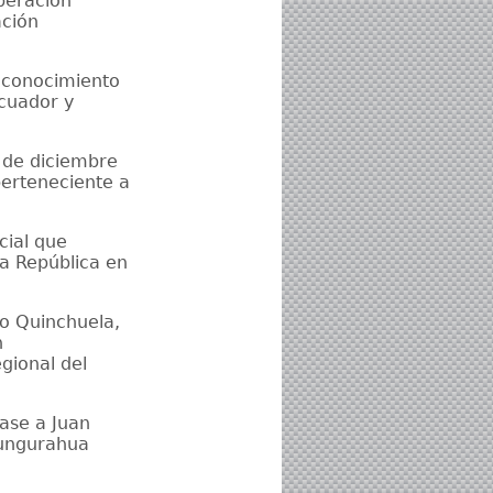
operación
ación
Reconocimiento
Ecuador y
3 de diciembre
perteneciente a
cial que
la República en
lo Quinchuela,
n
gional del
ase a Juan
Tungurahua