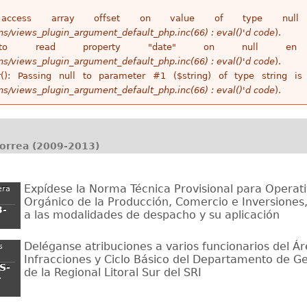
access array offset on value of type n
ins/views_plugin_argument_default_php.inc(66) : eval()'d code
).
 to read property "date" on null 
ins/views_plugin_argument_default_php.inc(66) : eval()'d code
).
r(): Passing null to parameter #1 ($string) of type string 
ins/views_plugin_argument_default_php.inc(66) : eval()'d code
).
Correa (2009-2013)
Expídese la Norma Técnica Provisional para Operati
era
Orgánico de la Producción, Comercio e Inversiones,
3-
a las modalidades de despacho y su aplicación
Deléganse atribuciones a varios funcionarios del Á
s
Infracciones y Ciclo Básico del Departamento de Ges
S-
de la Regional Litoral Sur del SRI
-