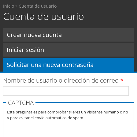
Usted está aquí
Pasar al
Inicio
»
Cuenta de usuario
contenido
Cuenta de usuario
principal
Solapas principales
Crear nueva cuenta
Iniciar sesión
Solicitar una nueva contraseña
(solapa activa)
Nombre de usuario o dirección de correo
*
CAPTCHA
Esta pregunta es para comprobar si eres un visitante humano o no
y para evitar el envío automático de spam.