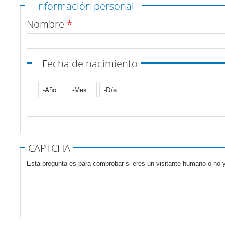
Ocultar
Información personal
Nombre
*
Fecha de nacimiento
Año
Mes
Día
Pestañas verticales
CAPTCHA
Esta pregunta es para comprobar si eres un visitante humano o no y