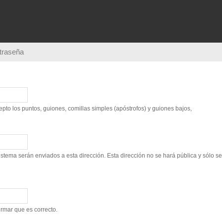
Pasar al
contenido
principal
ntraseña
to los puntos, guiones, comillas simples (apóstrofos) y guiones bajos,
sistema serán enviados a esta dirección. Esta dirección no se hará pública y sólo s
irmar que es correcto.