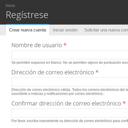
Usted está aquí
Inicio
Regístrese
Solapas principales
Crear nueva cuenta
(solapa activa)
Iniciar sesión
Solicitar una nueva co
Nombre de usuario
*
Se permiten espacios en blanco. No se permiten signos de puntuación excep
Dirección de correo electrónico
*
Dirección de correo electrónico válida. Todos los correos electrónicos del 
suscribirte a noticias y notificaciones por correo electrónico.
Confirmar dirección de correo electrónico
*
Por favor, escriba nuevamente su dirección de correo electrónico para conf