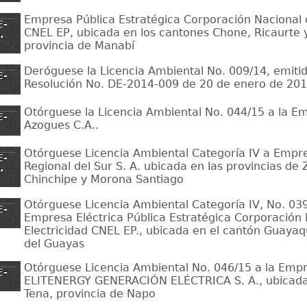
Empresa Pública Estratégica Corporación Nacional d
E-
CNEL EP, ubicada en los cantones Chone, Ricaurte 
.
provincia de Manabí
Deróguese la Licencia Ambiental No. 009/14, emiti
E-
Resolución No. DE-2014-009 de 20 de enero de 20
Otórguese la Licencia Ambiental No. 044/15 a la Em
E-
Azogues C.A..
Otórguese Licencia Ambiental Categoría IV a Empre
E-
Regional del Sur S. A. ubicada en las provincias d
.
Chinchipe y Morona Santiago
Otórguese Licencia Ambiental Categoría IV, No. 039
E-
Empresa Eléctrica Pública Estratégica Corporación
Electricidad CNEL EP., ubicada en el cantón Guayaqu
del Guayas
Otórguese Licencia Ambiental No. 046/15 a la Emp
E-
ELITENERGY GENERACIÓN ELÉCTRICA S. A., ubicada
Tena, provincia de Napo