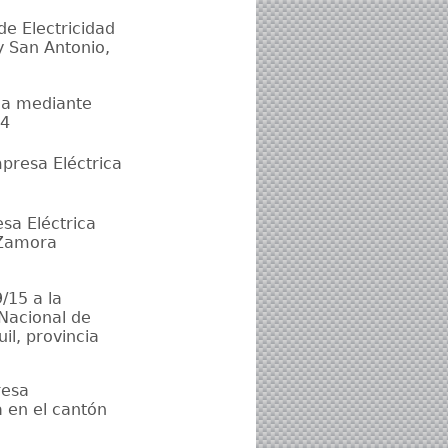
e Electricidad
y San Antonio,
da mediante
14
presa Eléctrica
sa Eléctrica
e Zamora
/15 a la
 Nacional de
il, provincia
resa
 en el cantón