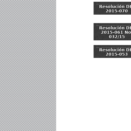
Resolución D
2015-070
Resolución D
2015-061 No
032/15
Resolución D
2015-053