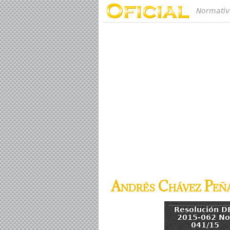
Normativ
Andrés Chávez Peñ
Resolución D
2015-062 No
041/15