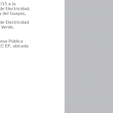
/15 a la
e Electricidad,
a del Guayas,
e Electricidad
 Verde,
esa Pública
EC EP, ubicada