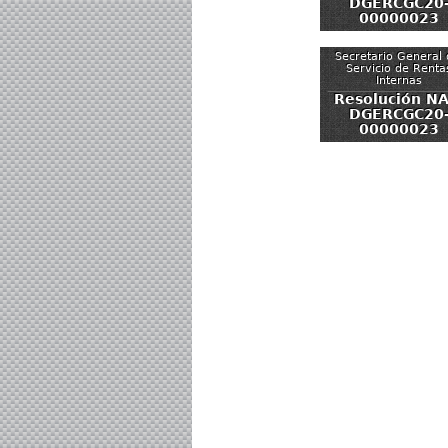
DGERCGC20
00000023
Secretario General 
Servicio de Renta
Internas
Resolución NA
DGERCGC20
00000023