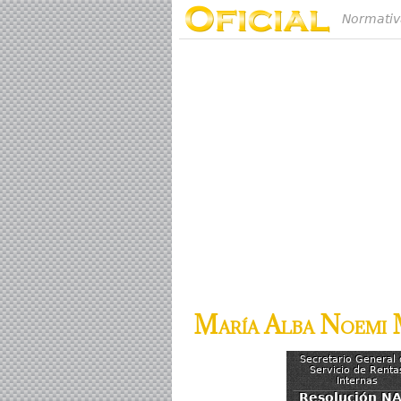
Normativ
María Alba Noemi 
Secretario General 
Servicio de Renta
Internas
Resolución NA