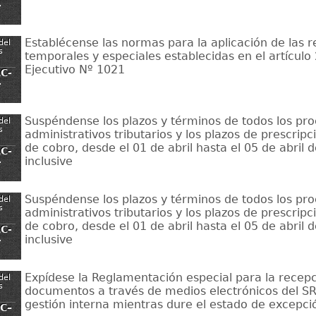
-
Establécense las normas para la aplicación de las 
del
s
temporales y especiales establecidas en el artículo
Ejecutivo Nº 1021
C-
-
Suspéndense los plazos y términos de todos los pr
del
s
administrativos tributarios y los plazos de prescripc
de cobro, desde el 01 de abril hasta el 05 de abril 
C-
inclusive
-
Suspéndense los plazos y términos de todos los pr
del
s
administrativos tributarios y los plazos de prescripc
de cobro, desde el 01 de abril hasta el 05 de abril 
C-
inclusive
-
Expídese la Reglamentación especial para la recep
del
s
documentos a través de medios electrónicos del SRI
gestión interna mientras dure el estado de excepci
C–