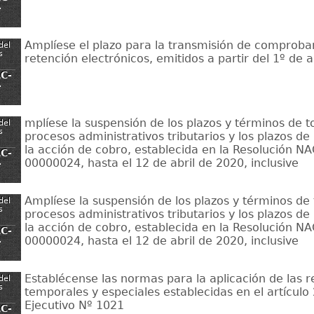
-
Amplíese el plazo para la transmisión de comproba
del
s
retención electrónicos, emitidos a partir del 1º de 
C-
-
mplíese la suspensión de los plazos y términos de t
del
s
procesos administrativos tributarios y los plazos de
la acción de cobro, establecida en la Resolución 
C-
00000024, hasta el 12 de abril de 2020, inclusive
-
Amplíese la suspensión de los plazos y términos de 
del
s
procesos administrativos tributarios y los plazos de
la acción de cobro, establecida en la Resolución 
C-
00000024, hasta el 12 de abril de 2020, inclusive
-
Establécense las normas para la aplicación de las 
del
s
temporales y especiales establecidas en el artículo
Ejecutivo Nº 1021
C-