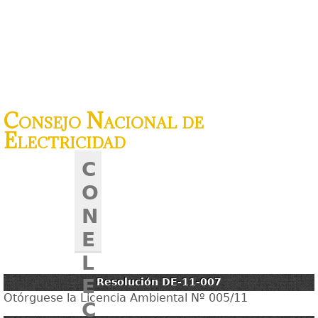
Consejo Nacional de
Electricidad
C
O
N
E
L
E
Resolución DE-11-007
Otórguese la Licencia Ambiental Nº 005/11
C