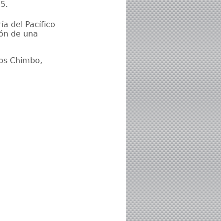
5.
a del Pacífico
ión de una
zos Chimbo,