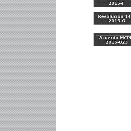
2015-F
Resolución 14
2015-G
Acuerdo MCP
2015-023