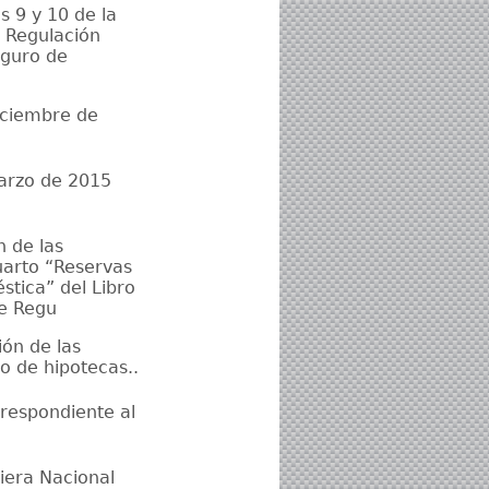
s 9 y 10 de la
, Regulación
eguro de
iciembre de
arzo de 2015
n de las
uarto “Reservas
stica” del Libro
de Regu
ión de las
o de hipotecas..
respondiente al
iera Nacional