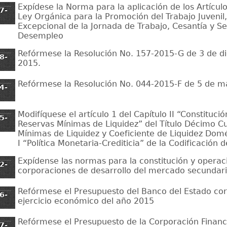
Expídese la Norma para la aplicación de los Artículo
7-
Ley Orgánica para la Promoción del Trabajo Juvenil
Excepcional de la Jornada de Trabajo, Cesantía y S
Desempleo
Refórmese la Resolución No. 157-2015-G de 3 de d
8-
2015.
Refórmese la Resolución No. 044-2015-F de 5 de m
4-
Modifíquese el artículo 1 del Capítulo II “Constitució
5-
Reservas Mínimas de Liquidez” del Título Décimo C
Mínimas de Liquidez y Coeficiente de Liquidez Domé
I “Política Monetaria-Crediticia” de la Codificación 
Expídense las normas para la constitución y operac
2-
corporaciones de desarrollo del mercado secundari
Refórmese el Presupuesto del Banco del Estado cor
6-
ejercicio económico del año 2015
Refórmese el Presupuesto de la Corporación Financ
7-