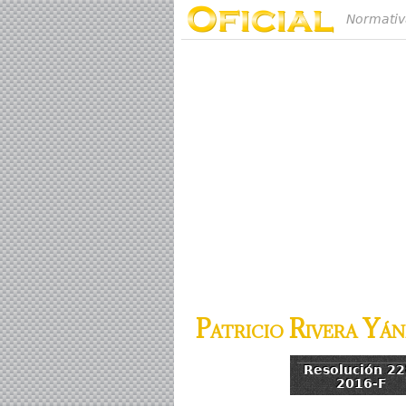
Normativ
Patricio Rivera Yán
Resolución 22
2016-F