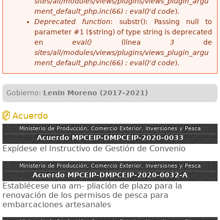
sites/all/modules/views/plugins/views_plugin_argu
ment_default_php.inc(66) : eval()'d code
).
Deprecated function
: substr(): Passing null to
parameter #1 ($string) of type string is deprecated
en
eval()
(línea
3
de
sites/all/modules/views/plugins/views_plugin_argu
ment_default_php.inc(66) : eval()'d code
).
Gobierno:
Lenín Moreno (2017-2021)
Acuerdo
Ministerio de Producción, Comercio Exterior, Inversiones y Pesca
Acuerdo MPCEIP-DMPCEIP-2020-0033
Expídese el Instructivo de Gestión de Convenio
Ministerio de Producción, Comercio Exterior, Inversiones y Pesca
Acuerdo MPCEIP-DMPCEIP-2020-0032-A
Establécese una am- pliación de plazo para la
renovación de los permisos de pesca para
embarcaciones artesanales