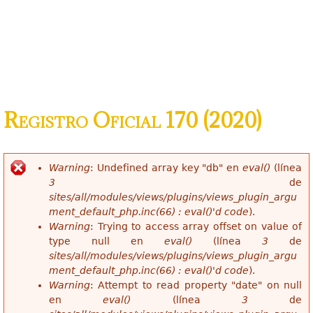
Registro Oficial 170 (2020)
Warning
: Undefined array key "db" en
eval()
(línea
Mensaje de error
3
de
sites/all/modules/views/plugins/views_plugin_argu
ment_default_php.inc(66) : eval()'d code
).
Warning
: Trying to access array offset on value of
type null en
eval()
(línea
3
de
sites/all/modules/views/plugins/views_plugin_argu
ment_default_php.inc(66) : eval()'d code
).
Warning
: Attempt to read property "date" on null
en
eval()
(línea
3
de