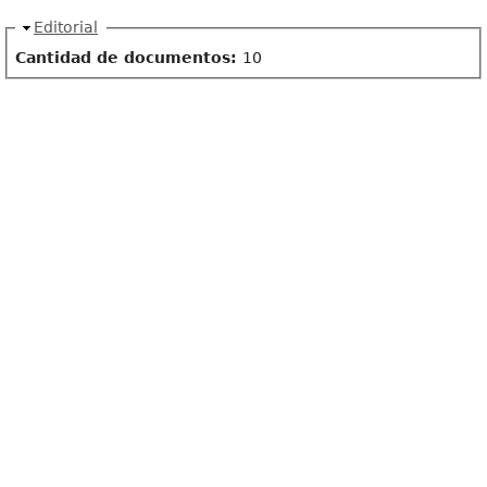
Ocultar
Editorial
Cantidad de documentos:
10