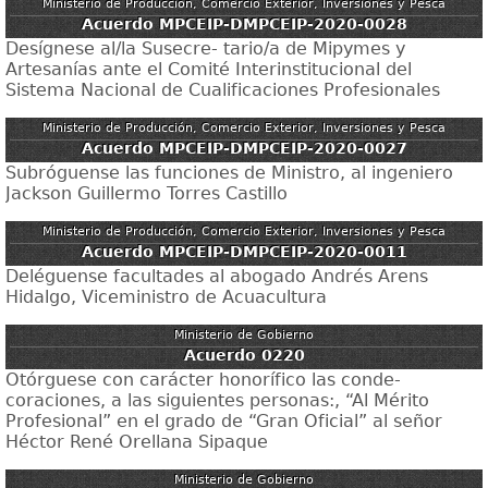
Ministerio de Producción, Comercio Exterior, Inversiones y Pesca
Acuerdo MPCEIP-DMPCEIP-2020-0028
Desígnese al/la Susecre- tario/a de Mipymes y
Artesanías ante el Comité Interinstitucional del
Sistema Nacional de Cualificaciones Profesionales
Ministerio de Producción, Comercio Exterior, Inversiones y Pesca
Acuerdo MPCEIP-DMPCEIP-2020-0027
Subróguense las funciones de Ministro, al ingeniero
Jackson Guillermo Torres Castillo
Ministerio de Producción, Comercio Exterior, Inversiones y Pesca
Acuerdo MPCEIP-DMPCEIP-2020-0011
Deléguense facultades al abogado Andrés Arens
Hidalgo, Viceministro de Acuacultura
Ministerio de Gobierno
Acuerdo 0220
Otórguese con carácter honorífico las conde-
coraciones, a las siguientes personas:, “Al Mérito
Profesional” en el grado de “Gran Oficial” al señor
Héctor René Orellana Sipaque
Ministerio de Gobierno