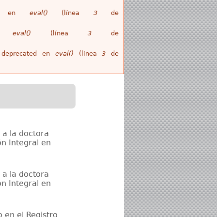
ull en
eval()
(línea
3
de
en
eval()
(línea
3
de
is deprecated en
eval()
(línea
3
de
 a la doctora
n Integral en
 a la doctora
n Integral en
 en el Registro