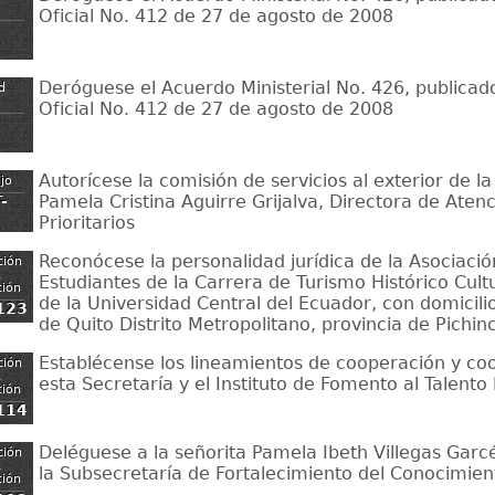
Oficial No. 412 de 27 de agosto de 2008
Deróguese el Acuerdo Ministerial No. 426, publicado
d
Oficial No. 412 de 27 de agosto de 2008
Autorícese la comisión de servicios al exterior de la
ajo
Pamela Cristina Aguirre Grijalva, Directora de Aten
-
Prioritarios
Reconócese la personalidad jurídica de la Asociació
ción
,
Estudiantes de la Carrera de Turismo Histórico Cul
ción
de la Universidad Central del Ecuador, con domicili
123
de Quito Distrito Metropolitano, provincia de Pichin
Establécense los lineamientos de cooperación y co
ción
,
esta Secretaría y el Instituto de Fomento al Talen
ción
114
Deléguese a la señorita Pamela Ibeth Villegas Garc
ción
,
la Subsecretaría de Fortalecimiento del Conocimien
ción