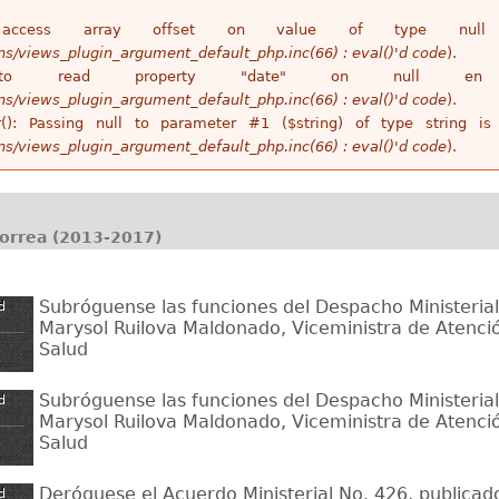
access array offset on value of type n
ins/views_plugin_argument_default_php.inc(66) : eval()'d code
).
 to read property "date" on null 
ins/views_plugin_argument_default_php.inc(66) : eval()'d code
).
r(): Passing null to parameter #1 ($string) of type string 
ins/views_plugin_argument_default_php.inc(66) : eval()'d code
).
Correa (2013-2017)
Subróguense las funciones del Despacho Ministerial
d
Marysol Ruilova Maldonado, Viceministra de Atenció
Salud
Subróguense las funciones del Despacho Ministerial
d
Marysol Ruilova Maldonado, Viceministra de Atenció
Salud
Deróguese el Acuerdo Ministerial No. 426, publicado
d