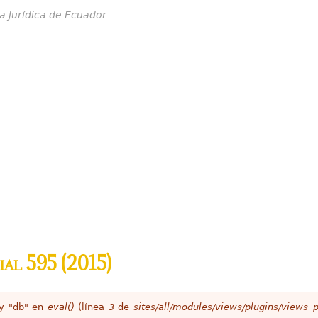
a Jurídica de Ecuador
ial 595 (2015)
ey "db" en
eval()
(línea
3
de
sites/all/modules/views/plugins/views_