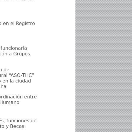
 en el Registro
 funcionaria
ción a Grupos
n de
tural “ASO-THC”
o en la ciudad
cha
ordinación entre
to Humano
és, funciones de
to y Becas