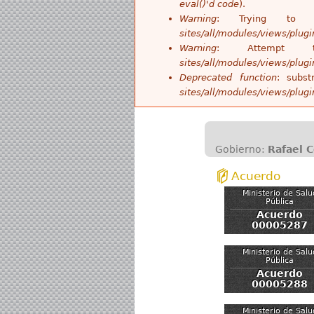
eval()'d code
).
Warning
: Trying to 
sites/all/modules/views/plug
Warning
: Attempt
sites/all/modules/views/plug
Deprecated function
: subst
sites/all/modules/views/plug
Gobierno:
Rafael 
Acuerdo
Ministerio de Salu
Pública
Acuerdo
00005287
Ministerio de Salu
Pública
Acuerdo
00005288
Ministerio de Salu