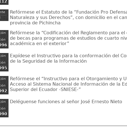
112
Refórmese el Estatuto de la “Fundación Pro Defensa
ente
Naturaleza y sus Derechos”, con domicilio en el can
8
provincia de Pichincha
Refórmese la “Codificación del Reglamento para el
ción
,
de becas para programas de estudios de cuarto niv
ción
académica en el exterior”
096
Expídese el Instructivo para la conformación del C
ción
,
de la Seguridad de la Información
ción
095
Refórmese el “Instructivo para el Otorgamiento y 
ción
,
Acceso al Sistema Nacional de Información de la E
ción
Superior del Ecuador -SNIESE-”
092
Deléguense funciones al señor José Ernesto Nieto
ción
,
ción
090