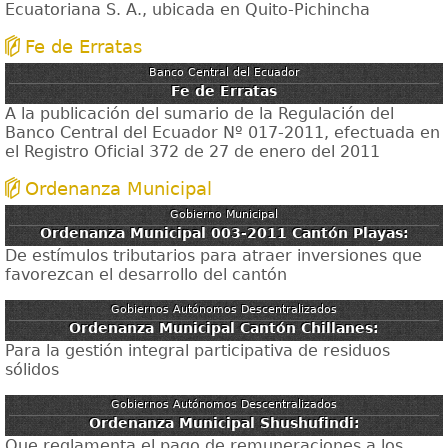
Ecuatoriana S. A., ubicada en Quito-Pichincha
Fe de Erratas
Banco Central del Ecuador
Fe de Erratas
A la publicación del sumario de la Regulación del
Banco Central del Ecuador Nº 017-2011, efectuada en
el Registro Oficial 372 de 27 de enero del 2011
Ordenanza Municipal
Gobierno Municipal
Ordenanza Municipal 003-2011 Cantón Playas:
De estímulos tributarios para atraer inversiones que
favorezcan el desarrollo del cantón
Gobiernos Autónomos Descentralizados
Ordenanza Municipal Cantón Chillanes:
Para la gestión integral participativa de residuos
sólidos
Gobiernos Autónomos Descentralizados
Ordenanza Municipal Shushufindi:
Que reglamenta el pago de remuneraciones a los