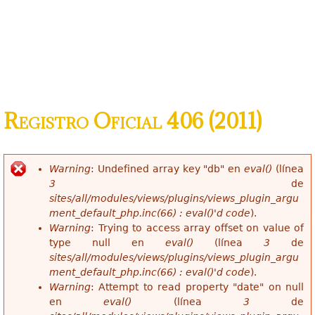
Registro Oficial 406 (2011)
Warning
: Undefined array key "db" en
eval()
(línea
Mensaje de error
3
de
sites/all/modules/views/plugins/views_plugin_argu
ment_default_php.inc(66) : eval()'d code
).
Warning
: Trying to access array offset on value of
type null en
eval()
(línea
3
de
sites/all/modules/views/plugins/views_plugin_argu
ment_default_php.inc(66) : eval()'d code
).
Warning
: Attempt to read property "date" on null
en
eval()
(línea
3
de