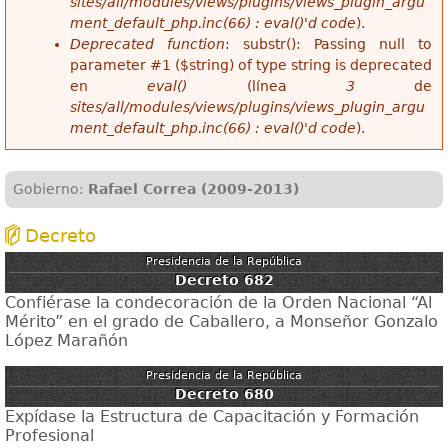
sites/all/modules/views/plugins/views_plugin_argu
ment_default_php.inc(66) : eval()'d code
).
Deprecated function
: substr(): Passing null to
parameter #1 ($string) of type string is deprecated
en
eval()
(línea
3
de
sites/all/modules/views/plugins/views_plugin_argu
ment_default_php.inc(66) : eval()'d code
).
Gobierno:
Rafael Correa (2009-2013)
Decreto
Presidencia de la República
Decreto 682
Confiérase la condecoración de la Orden Nacional “Al
Mérito” en el grado de Caballero, a Monseñor Gonzalo
López Marañón
Presidencia de la República
Decreto 680
Expídase la Estructura de Capacitación y Formación
Profesional